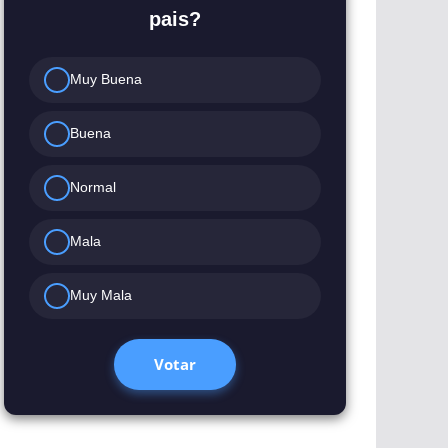
pais?
Muy Buena
Buena
Normal
Mala
Muy Mala
Votar