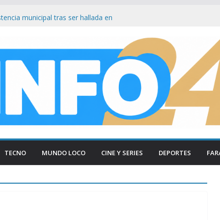
as Lynch bajo el ojo: Senador ataca ley
 facilita su venta a foráneos
tencia municipal tras ser hallada en
en Paraná
smantelan testimonio clave de Javier
sa Cuadernos
ía tradicional al borde del cierre por
sumo
n Firmeza a Luis Caputo: «La industria es
ece respeto»
TECNO
MUNDO LOCO
CINE Y SERIES
DEPORTES
FAR