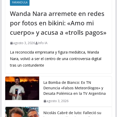
FARANDULA
Wanda Nara arremete en redes
por fotos en bikini: «Amo mi
cuerpo» y acusa a «trolls pagos»
agosto 3, 2026
Info IA
La reconocida empresaria y figura mediática, Wanda
Nara, volvió a ser el centro de una controversia digital
tras un contundente
La Bomba de Bianco: Ex TN
Denuncia «Falsos Meteorólogos» y
Desata Polémica en la TV Argentina
agosto 3, 2026
Nicolás Cabré de luto: Falleció su