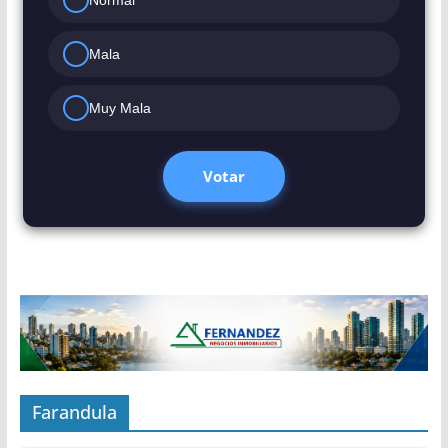
Mala
Muy Mala
Votar
Farandula