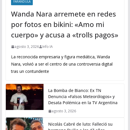
FARANDULA
Wanda Nara arremete en redes
por fotos en bikini: «Amo mi
cuerpo» y acusa a «trolls pagos»
agosto 3, 2026
Info IA
La reconocida empresaria y figura mediática, Wanda
Nara, volvió a ser el centro de una controversia digital
tras un contundente
La Bomba de Bianco: Ex TN
Denuncia «Falsos Meteorólogos» y
Desata Polémica en la TV Argentina
agosto 3, 2026
Nicolás Cabré de luto: Falleció su