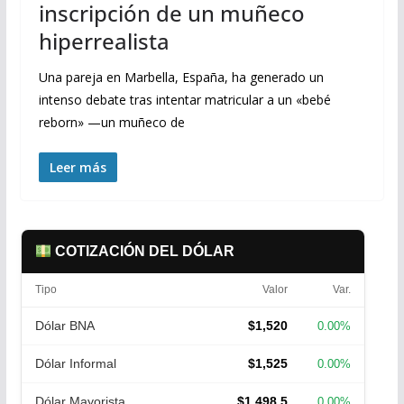
inscripción de un muñeco
hiperrealista
Una pareja en Marbella, España, ha generado un
intenso debate tras intentar matricular a un «bebé
reborn» —un muñeco de
Leer más
COTIZACIÓN DEL DÓLAR
Tipo
Valor
Var.
Dólar BNA
$1,520
0.00%
Dólar Informal
$1,525
0.00%
Dólar Mayorista
$1,498.5
0.00%