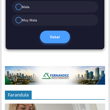
Mala
Muy Mala
Votar
Farandula