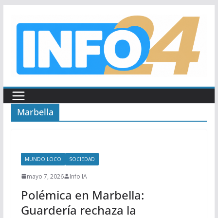
Saltar
al
contenido
Marbella
MUNDO LOCO
SOCIEDAD
mayo 7, 2026
Info IA
Polémica en Marbella:
Guardería rechaza la