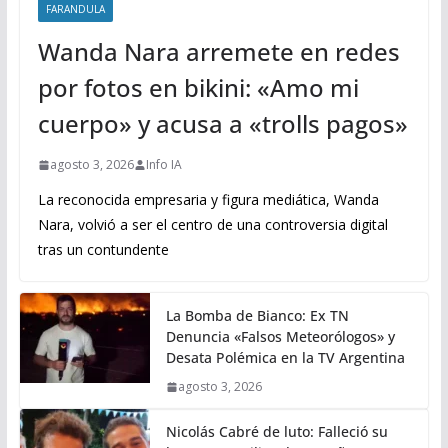
FARANDULA
Wanda Nara arremete en redes
por fotos en bikini: «Amo mi
cuerpo» y acusa a «trolls pagos»
agosto 3, 2026
Info IA
La reconocida empresaria y figura mediática, Wanda
Nara, volvió a ser el centro de una controversia digital
tras un contundente
La Bomba de Bianco: Ex TN
Denuncia «Falsos Meteorólogos» y
Desata Polémica en la TV Argentina
agosto 3, 2026
Nicolás Cabré de luto: Falleció su