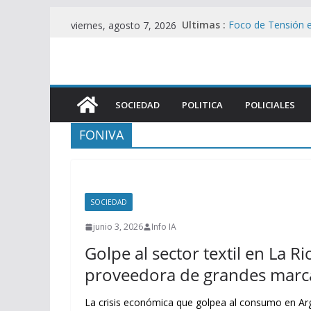
Saltar
Ultimas :
Foco de Tensión e
viernes, agosto 7, 2026
al
UU. en Protesta C
Filtran pericias cl
contenido
Álvarez Guardia y
La UIA Responde c
motor fiscal y me
SOCIEDAD
POLITICA
POLICIALES
Represión en el 
Viralmente tras I
FONIVA
Brutal represión e
heridos en operat
SOCIEDAD
junio 3, 2026
Info IA
Golpe al sector textil en La R
proveedora de grandes marca
La crisis económica que golpea al consumo en Arg