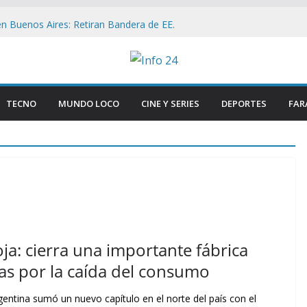
n Buenos Aires: Retiran Bandera de EE.
ercana al Congreso
ave que revelan el brutal ataque a Matías
 las lesiones de su acusada en Chaco
on Firmeza a Luis Caputo: «La industria es
rece respeto»
TECNO
MUNDO LOCO
CINE Y SERIES
DEPORTES
FAR
Congreso: «Que se Vayan Todos» Resuena
ncidentes en Buenos Aires
n el Congreso: Periodistas y manifestantes
ivo de seguridad en Buenos Aires
ioja: cierra una importante fábrica
s por la caída del consumo
entina sumó un nuevo capítulo en el norte del país con el