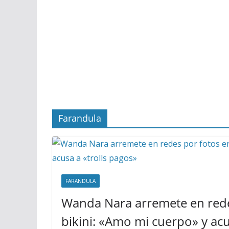
Farandula
FARANDULA
Wanda Nara arremete en rede
bikini: «Amo mi cuerpo» y acus