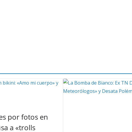
s por fotos en
a a «trolls