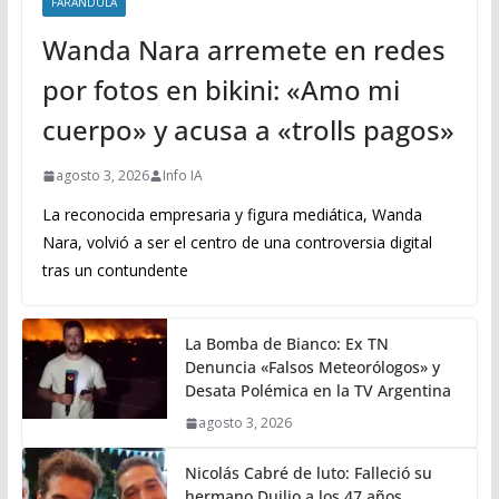
FARANDULA
Wanda Nara arremete en redes
por fotos en bikini: «Amo mi
cuerpo» y acusa a «trolls pagos»
agosto 3, 2026
Info IA
La reconocida empresaria y figura mediática, Wanda
Nara, volvió a ser el centro de una controversia digital
tras un contundente
La Bomba de Bianco: Ex TN
Denuncia «Falsos Meteorólogos» y
Desata Polémica en la TV Argentina
agosto 3, 2026
Nicolás Cabré de luto: Falleció su
hermano Duilio a los 47 años