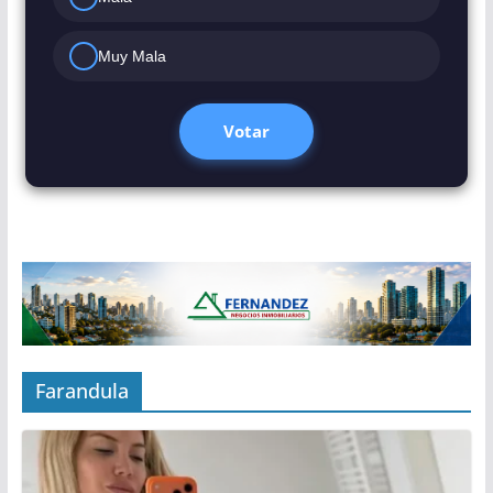
Muy Mala
Votar
Farandula