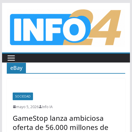
Saltar
al
contenido
eBay
SOCIEDAD
mayo 5, 2026
Info IA
GameStop lanza ambiciosa
oferta de 56.000 millones de