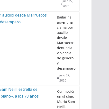
julio 27,
2026
Bailarina
argentina
clama por
auxilio
desde
Marruecos:
denuncia
violencia
de género
y
desamparo
julio 27,
2026
Conmoción
en el cine:
Murió Sam
Neill,