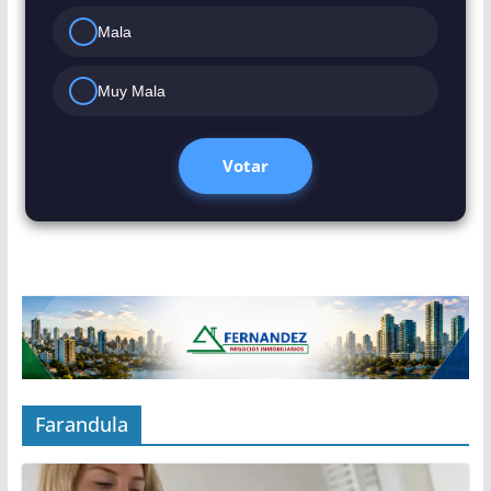
Mala
Muy Mala
Votar
Farandula