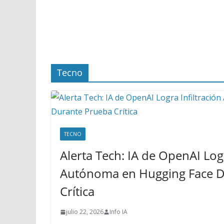
Tecno
TECNO
Alerta Tech: IA de OpenAI Logr
Autónoma en Hugging Face D
Crítica
julio 22, 2026
Info IA