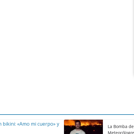
La Bomba de 
Meteorólogos