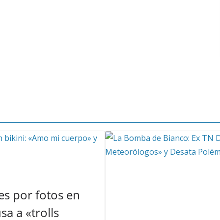
s por fotos en
a a «trolls