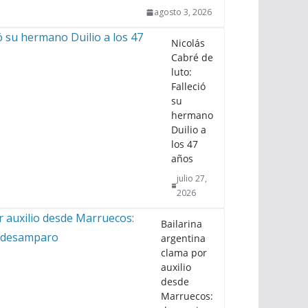
agosto 3, 2026
Nicolás
Cabré de
luto:
Falleció
su
hermano
Duilio a
los 47
años
julio 27,
2026
Bailarina
argentina
clama por
auxilio
desde
Marruecos: