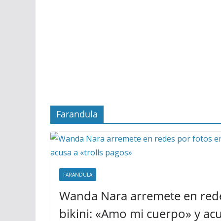
Farandula
FARANDULA
Wanda Nara arremete en rede
bikini: «Amo mi cuerpo» y acus