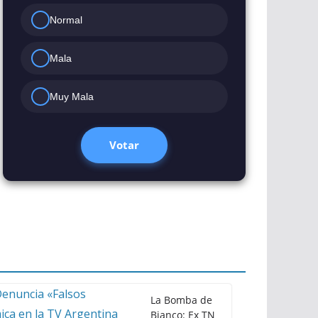
Normal
Mala
Muy Mala
Votar
La Bomba de
Bianco: Ex TN