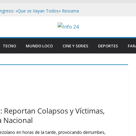
ongreso: «Que se Vayan Todos» Resuena
cidentes en Buenos Aires
n el Congreso: Periodistas y manifestantes
vo de seguridad en Buenos Aires
 Buenos Aires: Retiran Bandera de EE.
ercana al Congreso
TECNO
MUNDO LOCO
CINE Y SERIES
DEPORTES
FAR
orge Messi, el pilar que forjó la carrera de
Messi
e si : Milei aterriza en Cali tras duros
 Reportan Colapsos y Víctimas,
 Nacional
enezolano en horas de la tarde, provocando derrumbes,