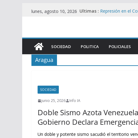
Saltar
Ultimas :
Represión en el C
lunes, agosto 10, 2026
al
Viralmente tras In
Brutal represión e
contenido
heridos en operati
Foco de Tensión en
UU. en Protesta C
SOCIEDAD
POLITICA
POLICIALES
Rosario despide a J
la leyenda Lionel 
Aragua
Enfurecido y fuera d
golpes legislativos
SOCIEDAD
junio 25, 2026
Info IA
Doble Sismo Azota Venezuela:
Gobierno Declara Emergencia
Un doble y potente sismo sacudió el territorio v