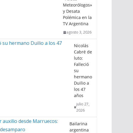
Meteorólogos»
y Desata
Polémica en la
TV Argentina
agosto 3, 2026
Nicolás
Cabré de
luto:
Falleció
su
hermano
Duilio a
los 47
años
julio 27,
2026
Bailarina
argentina