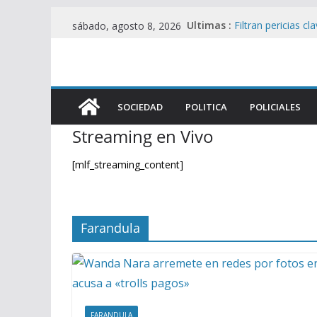
Saltar
Ultimas :
Filtran pericias c
sábado, agosto 8, 2026
al
Álvarez Guardia y
Enfurecido y fuera 
contenido
golpes legislativo
Represión en el 
Viralmente tras I
SOCIEDAD
POLITICA
POLICIALES
Brutal represión 
heridos en operat
Streaming en Vivo
Foco de Tensión e
UU. en Protesta 
[mlf_streaming_content]
Farandula
FARANDULA