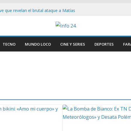
lave que revelan el brutal ataque a Matías
 las lesiones de su acusada en Chaco
de si : Milei aterriza en Cali tras duros
s
Congreso: «Que se Vayan Todos» Resuena
ncidentes en Buenos Aires
TECNO
MUNDO LOCO
CINE Y SERIES
DEPORTES
FAR
en el Congreso: Periodistas y manifestantes
ivo de seguridad en Buenos Aires
n Buenos Aires: Retiran Bandera de EE.
Cercana al Congreso