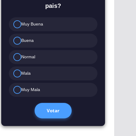
pais?
Muy Buena
Buena
Normal
Mala
Muy Mala
Votar