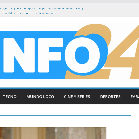
gas Lynch bajo el ojo: Senador ataca ley
s facilita su venta a foráneos
tencia municipal tras ser hallada en
 en Paraná
esmantelan testimonio clave de Javier
sa Cuadernos
ía tradicional al borde del cierre por
nsumo
on Firmeza a Luis Caputo: «La industria es
rece respeto»
TECNO
MUNDO LOCO
CINE Y SERIES
DEPORTES
FAR