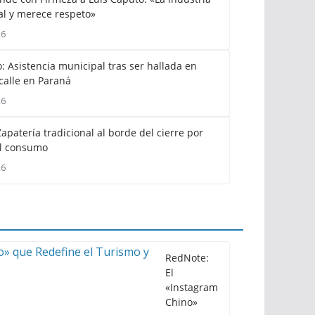
cal y merece respeto»
26
: Asistencia municipal tras ser hallada en
calle en Paraná
26
apatería tradicional al borde del cierre por
l consumo
26
RedNote:
El
«Instagram
Chino»