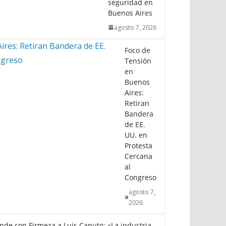
seguridad en
Buenos Aires
agosto 7, 2026
Foco de
Tensión
en
Buenos
Aires:
Retiran
Bandera
de EE.
UU. en
Protesta
Cercana
al
Congreso
agosto 7,
2026
nde con Firmeza a Luis Caputo: «La industria