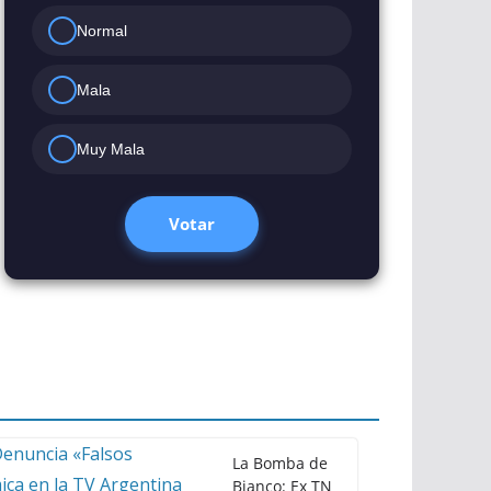
Normal
Mala
Muy Mala
Votar
La Bomba de
Bianco: Ex TN