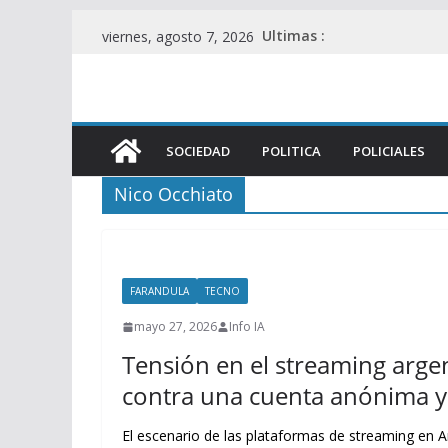
Saltar
Ultimas :
viernes, agosto 7, 2026
al
contenido
SOCIEDAD
POLITICA
POLICIALES
Nico Occhiato
FARANDULA
TECNO
mayo 27, 2026
Info IA
Tensión en el streaming arg
contra una cuenta anónima y
El escenario de las plataformas de streaming en A