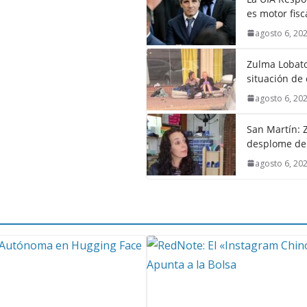
es motor fis
agosto 6, 20
Zulma Lobato
situación de 
agosto 6, 20
San Martín: Z
desplome de
agosto 6, 20