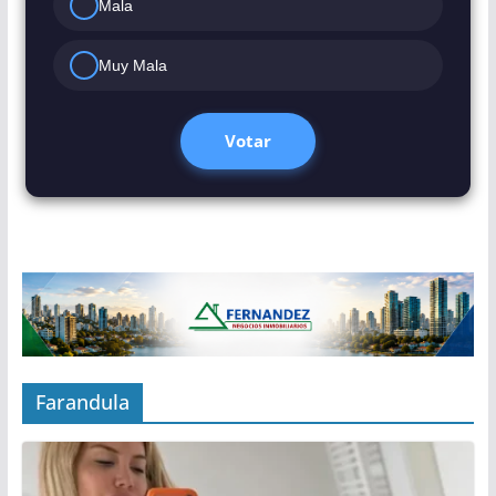
Mala
Muy Mala
Votar
Farandula