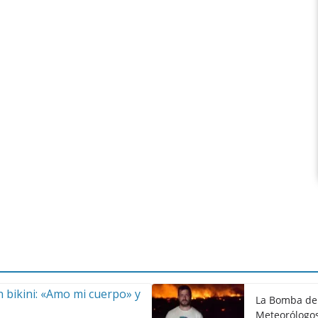
La Bomba de 
Meteorólogos