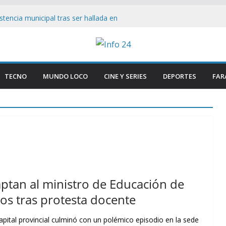
tencia municipal tras ser hallada en
 en Paraná
esmantelan testimonio clave de Javier
sa Cuadernos
ía tradicional al borde del cierre por
nsumo
TECNO
MUNDO LOCO
CINE Y SERIES
DEPORTES
FAR
on Firmeza a Luis Caputo: «La industria es
rece respeto»
gas Lynch bajo el ojo: Senador ataca ley
s facilita su venta a foráneos
ptan al ministro de Educación de
os tras protesta docente
apital provincial culminó con un polémico episodio en la sede