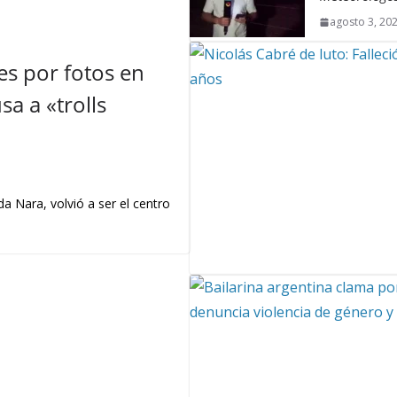
agosto 3, 20
s por fotos en
a a «trolls
a Nara, volvió a ser el centro