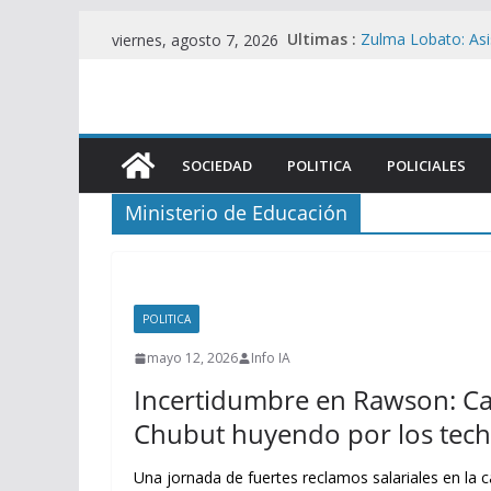
Saltar
Ultimas :
Zulma Lobato: Asis
viernes, agosto 7, 2026
al
situación de calle
Contradicciones d
contenido
Iguacel en la Cau
San Martín: Zapater
desplome del co
SOCIEDAD
POLITICA
POLICIALES
La UIA Responde c
motor fiscal y me
Ministerio de Educación
ANTIPATRIA : Bene
de tierras mientra
POLITICA
mayo 12, 2026
Info IA
Incertidumbre en Rawson: Ca
Chubut huyendo por los tech
Una jornada de fuertes reclamos salariales en la c