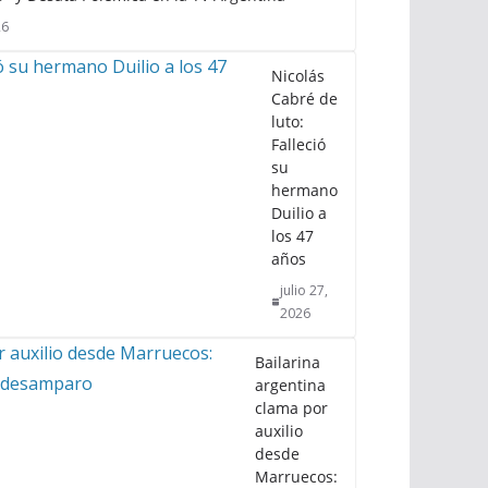
26
Nicolás
Cabré de
luto:
Falleció
su
hermano
Duilio a
los 47
años
julio 27,
2026
Bailarina
argentina
clama por
auxilio
desde
Marruecos: