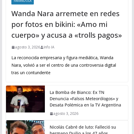
FARANDULA
Wanda Nara arremete en redes
por fotos en bikini: «Amo mi
cuerpo» y acusa a «trolls pagos»
agosto 3, 2026
Info IA
La reconocida empresaria y figura mediática, Wanda
Nara, volvió a ser el centro de una controversia digital
tras un contundente
La Bomba de Bianco: Ex TN
Denuncia «Falsos Meteorólogos» y
Desata Polémica en la TV Argentina
agosto 3, 2026
Nicolás Cabré de luto: Falleció su
hermano Duilio a los 47 años