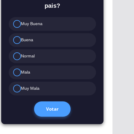
pais?
Muy Buena
Buena
Normal
Mala
Muy Mala
Votar