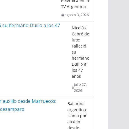
Polémica en la
TV Argentina
agosto 3, 2026
Nicolás
Cabré de
luto:
Falleció
su
hermano
Duilio a
los 47
años
julio 27,
2026
Bailarina
argentina
clama por
auxilio
desde