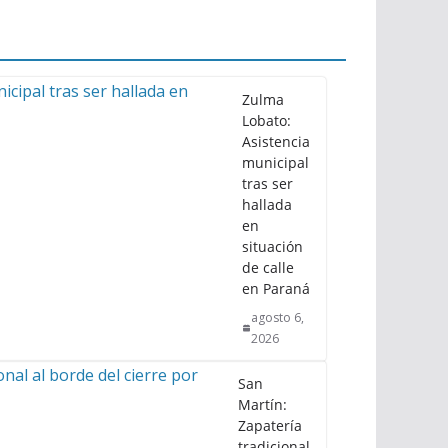
Zulma
Lobato:
Asistencia
municipal
tras ser
hallada
en
situación
de calle
en Paraná
agosto 6,
2026
San
Martín:
Zapatería
tradicional