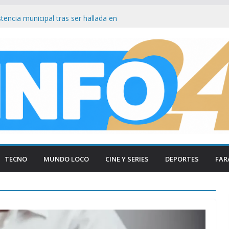
as Lynch bajo el ojo: Senador ataca ley
 facilita su venta a foráneos
tencia municipal tras ser hallada en
en Paraná
smantelan testimonio clave de Javier
sa Cuadernos
ía tradicional al borde del cierre por
sumo
n Firmeza a Luis Caputo: «La industria es
ece respeto»
TECNO
MUNDO LOCO
CINE Y SERIES
DEPORTES
FAR