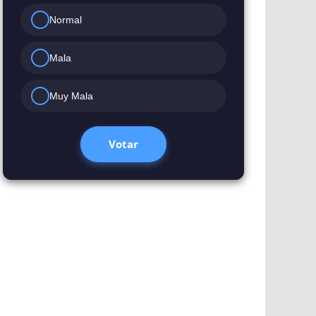
Normal
Mala
Muy Mala
Votar