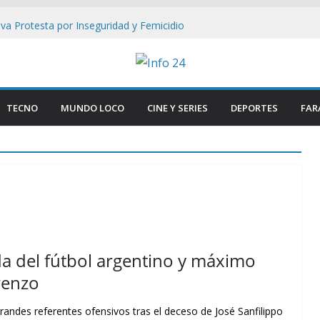
iva Protesta por Inseguridad y Femicidio
con la Policía
olisiona con la Luna: Crece la Alerta por
spacio Profundo
n: Brasil Degrada Vínculo Diplomático con
ios de Milei a Lula
TECNO
MUNDO LOCO
CINE Y SERIES
DEPORTES
FAR
smantelan testimonio clave de Javier
sa Cuadernos
ía tradicional al borde del cierre por
sumo
nda del fútbol argentino y máximo
renzo
andes referentes ofensivos tras el deceso de José Sanfilippo