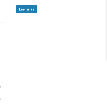
Leer más
o
s