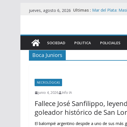
Saltar
Ultimas :
Mar del Plata: Mas
jueves, agosto 6, 2026
al
Culmina en Choque 
Cohete de SpaceX C
contenido
Escombros en el E
Escalada de Tensió
Argentina por Agrav
SOCIEDAD
POLITICA
POLICIALES
Contradicciones de
Iguacel en la Cau
Boca Juniors
San Martín: Zapater
desplome del con
NECROLÓGICAS
junio 4, 2026
Info IA
Fallece José Sanfilippo, leye
goleador histórico de San Lo
El balompié argentino despide a uno de sus más gr